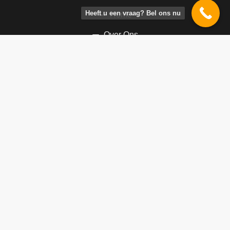
Heeft u een vraag? Bel ons nu
Home
Over Ons
Blog
Contact
SERVICELINK
Prijzen
Lokale Marketing
Online Marketing Strategie
CONTACT