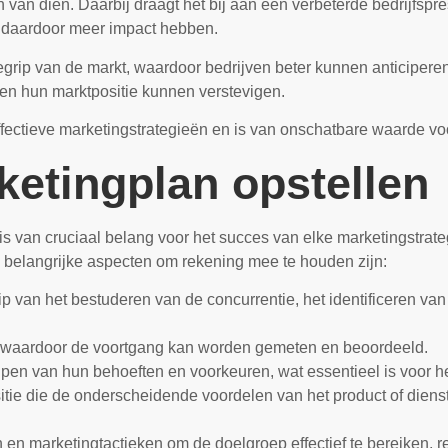
 van dien. Daarbij draagt het bij aan een verbeterde bedrijfspre
 daardoor meer impact hebben.
egrip van de markt, waardoor bedrijven beter kunnen anticiper
 en hun marktpositie kunnen verstevigen.
fectieve marketingstrategieën en is van onschatbare waarde voo
ketingplan opstellen
 is van cruciaal belang voor het succes van elke marketingstra
e belangrijke aspecten om rekening mee te houden zijn:
p van het bestuderen van de concurrentie, het identificeren van
s, waardoor de voortgang kan worden gemeten en beoordeeld.
jpen van hun behoeften en voorkeuren, wat essentieel is voor he
ie die de onderscheidende voordelen van het product of dienst
 en marketingtactieken om de doelgroep effectief te bereiken,