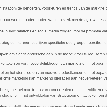
in staat om de behoeften, voorkeuren en trends van de markt te
 opbouwen en onderhouden van een sterk merkimago, wat essent
ame, public relations en social media zorgen voor de promotie 
rategieën kunnen bedrijven specifieke doelgroepen bereiken en 
jven om zich te onderscheiden in de markt, groei te realiseren e
ke taken en verantwoordelijkheden van marketing in het bedrijf
ol bij het identificeren van nieuwe productkansen en het bepalen
erichte marketing kan marketing bijdragen aan het verbeteren 
bezig met het monitoren van concurrenten en het identificeren 
 sleutelrol in het ontwikkelen van strategieën en tactieken om d
n duidelijk dat marketing een onmisbare functie vervult binnen