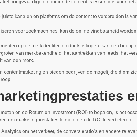
atief hoogwaardige en boeiende content is essentieel voor he
 juiste kanalen en platforms om de content te verspreiden is va
liseren voor zoekmachines, kan de online vindbaarheid worden 
nten op de merkidentiteit en doelstellingen, kan een bedrijf e
ergroten van merkbekendheid, het aantrekken van leads, het ver
it van een merk.
van contentmarketing en bieden bedrijven de mogelijkheid om zi
groep.
arketingprestaties 
e meten en de Return on Investment (ROI) te bepalen, is het ess
eren om marketingprestaties te meten en de ROI te verbeteren:
Analytics om het verkeer, de conversieratio’s en andere relevant