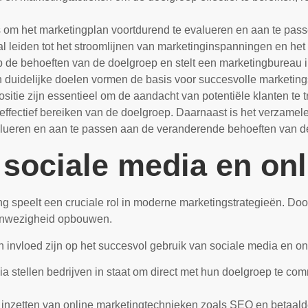
om het marketingplan voortdurend te evalueren en aan te pass
l leiden tot het stroomlijnen van marketinginspanningen en het
op de behoeften van de doelgroep en stelt een marketingbureau in
n duidelijke doelen vormen de basis voor succesvolle marketing
itie zijn essentieel om de aandacht van potentiële klanten te 
et effectief bereiken van de doelgroep. Daarnaast is het verza
lueren en aan te passen aan de veranderende behoeften van d
 sociale media en on
g speelt een cruciale rol in moderne marketingstrategieën. Door 
aanwezigheid opbouwen.
n invloed zijn op het succesvol gebruik van sociale media en on
a stellen bedrijven in staat om direct met hun doelgroep te c
 inzetten van online marketingtechnieken zoals SEO en betaald