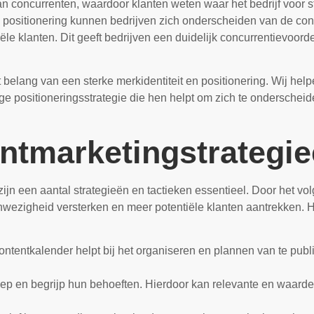
van concurrenten, waardoor klanten weten waar het bedrijf voor 
en positionering kunnen bedrijven zich onderscheiden van de co
le klanten. Dit geeft bedrijven een duidelijk concurrentievoorde
belang van een sterke merkidentiteit en positionering. Wij helpe
ge positioneringsstrategie die hen helpt om zich te onderscheide
entmarketingstrategi
ijn een aantal strategieën en tactieken essentieel. Door het v
nwezigheid versterken en meer potentiële klanten aantrekken. Hi
ntentkalender helpt bij het organiseren en plannen van te publi
oep en begrijp hun behoeften. Hierdoor kan relevante en waardev