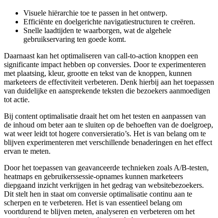
Visuele hiërarchie toe te passen in het ontwerp.
Efficiënte en doelgerichte navigatiestructuren te creëren.
Snelle laadtijden te waarborgen, wat de algehele
gebruikservaring ten goede komt.
Daarnaast kan het optimaliseren van call-to-action knoppen een
significante impact hebben op conversies. Door te experimenteren
met plaatsing, kleur, grootte en tekst van de knoppen, kunnen
marketeers de effectiviteit verbeteren. Denk hierbij aan het toepassen
van duidelijke en aansprekende teksten die bezoekers aanmoedigen
tot actie.
Bij content optimalisatie draait het om het testen en aanpassen van
de inhoud om beter aan te sluiten op de behoeften van de doelgroep,
wat weer leidt tot hogere conversieratio’s. Het is van belang om te
blijven experimenteren met verschillende benaderingen en het effect
ervan te meten.
Door het toepassen van geavanceerde technieken zoals A/B-testen,
heatmaps en gebruikerssessie-opnames kunnen marketeers
diepgaand inzicht verkrijgen in het gedrag van websitebezoekers.
Dit stelt hen in staat om conversie optimalisatie continu aan te
scherpen en te verbeteren. Het is van essentieel belang om
voortdurend te blijven meten, analyseren en verbeteren om het