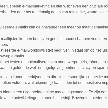
ieën, spelen e-mailmarketing en nieuwsbrieven een cruciale r
rhouden door het regelmatig delen van relevante, waardevolle 
iseerde e-mails kan de ontvanger een meer op maat gemaakte e
maillijsten kunnen bedrijven gerichte boodschappen versturen
emen.
tiseerde e-mailworkflows stelt bedrijven in staat om op het juis
low-up e-mails.
ok het testen en optimaliseren van onderwerpregels, inhoud en c
 aan de geldende wet- en regelgeving omtrent privacy en spam 
sbrieven kunnen bedrijven een directe, persoonlijke connectie
ften voldoen, wat uiteindelijk kan leiden tot een positieve impa
 binnen een uitgebreide online marketingstrategie. Ze zijn een
levante ontwikkelingen binnen het bedrijf. Bovendien bieden z