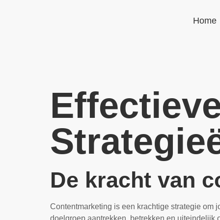
Home
Effectiev
Strategie
De kracht van c
Contentmarketing is een krachtige strategie om jo
doelgroep aantrekken, betrekken en uiteindelijk 