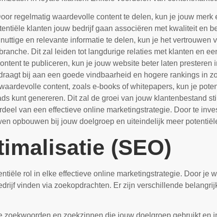
or regelmatig waardevolle content te delen, kun je jouw merk 
otentiële klanten jouw bedrijf gaan associëren met kwaliteit en 
uttige en relevante informatie te delen, kun je het vertrouwen 
branche. Dit zal leiden tot langdurige relaties met klanten en ee
ntent te publiceren, kun je jouw website beter laten presteren
 draagt bij aan een goede vindbaarheid en hogere rankings in 
aardevolle content, zoals e-books of whitepapers, kun je pote
eads kunt genereren. Dit zal de groei van jouw klantenbestand s
deel van een effectieve online marketingstrategie. Door te inv
wen opbouwen bij jouw doelgroep en uiteindelijk meer potentiël
imalisatie (SEO)
iële rol in elke effectieve online marketingstrategie. Door je 
bedrijf vinden via zoekopdrachten. Er zijn verschillende belang
e zoekwoorden en zoekzinnen die jouw doelgroep gebruikt en int