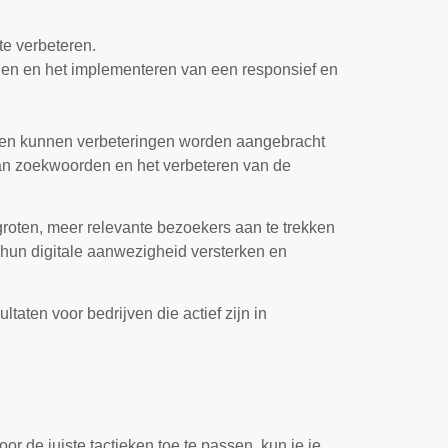
e verbeteren.
ngen en het implementeren van een responsief en
sten kunnen verbeteringen worden aangebracht
van zoekwoorden en het verbeteren van de
groten, meer relevante bezoekers aan te trekken
 hun digitale aanwezigheid versterken en
aten voor bedrijven die actief zijn in
or de juiste tactieken toe te passen, kun je je