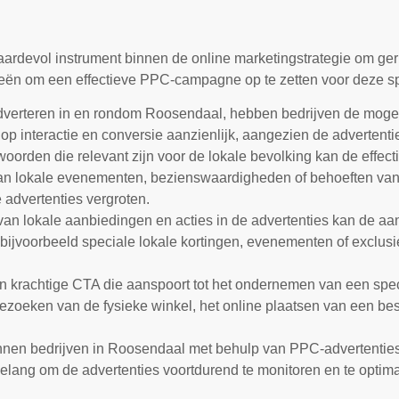
ardevol instrument binnen de online marketingstrategie om ger
gieën om een effectieve PPC-campagne op te zetten voor deze sp
adverteren in en rondom Roosendaal, hebben bedrijven de mogeli
op interactie en conversie aanzienlijk, aangezien de advertentie
orden die relevant zijn voor de lokale bevolking kan de effectiv
an lokale evenementen, bezienswaardigheden of behoeften van 
 advertenties vergroten.
an lokale aanbiedingen en acties in de advertenties kan de aa
 bijvoorbeeld speciale lokale kortingen, evenementen of exclusi
n krachtige CTA die aanspoort tot het ondernemen van een spec
bezoeken van de fysieke winkel, het online plaatsen van een best
kunnen bedrijven in Roosendaal met behulp van PPC-advertentie
elang om de advertenties voortdurend te monitoren en te optimal