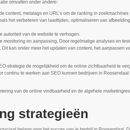
atie omvatten onder andere:
de content, metatags en URL’s om de ranking in zoekmachines t
oals het verbeteren van laadtijden, optimaliseren van afbeeldi
 autoriteit van de website te verhogen.
nde monitoring en aanpassing. Door regelmatige analyses en te
n. Dit kan onder meer het updaten van content, het aanpassen 
EO-strategie de mogelijkheid om de online zichtbaarheid te ver
oor continu te werken aan SEO kunnen bedrijven in Roosendaal
tering van de online vindbaarheid en de algehele marketingresult
ng strategieën
 cruciaal belang voor het succes van je bedrijf in Roosendaal. Do