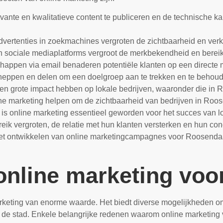
ante en kwalitatieve content te publiceren en de technische ka
ertenties in zoekmachines vergroten de zichtbaarheid en verk
an sociale mediaplatforms vergroot de merkbekendheid en bereikt
happen via email benaderen potentiële klanten op een directe 
cheppen en delen om een doelgroep aan te trekken en te behou
en grote impact hebben op lokale bedrijven, waaronder die in R
e marketing helpen om de zichtbaarheid van bedrijven in Roose
 is online marketing essentieel geworden voor het succes van lok
k vergroten, de relatie met hun klanten versterken en hun conc
j het ontwikkelen van online marketingcampagnes voor Roosenda
online marketing vo
rketing van enorme waarde. Het biedt diverse mogelijkheden om
an de stad. Enkele belangrijke redenen waarom online marketing 