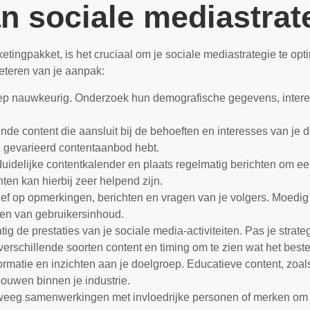
an sociale mediastrat
tingpakket, is het cruciaal om je sociale mediastrategie te opt
eteren van je aanpak:
roep nauwkeurig. Onderzoek hun demografische gegevens, intere
de content die aansluit bij de behoeften en interesses van je
en gevarieerd contentaanbod hebt.
uidelijke contentkalender en plaats regelmatig berichten om e
en kan hierbij zeer helpend zijn.
ef op opmerkingen, berichten en vragen van je volgers. Moedig
elen van gebruikersinhoud.
ig de prestaties van je sociale media-activiteiten. Pas je stra
verschillende soorten content en timing om te zien wat het best
rmatie en inzichten aan je doelgroep. Educatieve content, zoals 
bouwen binnen je industrie.
eeg samenwerkingen met invloedrijke personen of merken om je