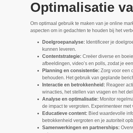
Optimalisatie v
Om optimaal gebruik te maken van je online marke
aspecten om in gedachten te houden bij het verb
Doelgroepanalyse:
Identificeer je doelg
kunnen leveren.
Contentstrategie:
Creëer diverse en boeien
afbeeldingen, video’s en polls, zodat je e
Planning en consistentie:
Zorg voor een d
behouden. Het gebruik van geplande bericht
Interactie en betrokkenheid:
Reageer acti
winacties, het stellen van vragen en het d
Analyse en optimalisatie:
Monitor regelmat
de impact te vergroten. Experimenteer met 
Educatieve content:
Bied waardevolle info
betrokkenheid vergroten en je autoriteit op
Samenwerkingen en partnerships:
Overw