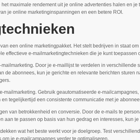
et maximale rendement uit je online advertenties halen en je t
it van je online marketinginspanningen en een betere ROI.
gtechnieken
an een online marketingpakket. Het stelt bedrijven in staat om 
e effectieve e-mailmarketingtechnieken die je kunt toepassen o
-mailmarketing. Door je e-maillijst te verdelen in verschillend
 de abonnees, kun je gerichte en relevante berichten sturen na
gers.
bij e-mailmarketing. Gebruik geautomatiseerde e-mailcampagnes
 en tegelijkertijd een consistente communicatie met je abonne
hogen van betrokkenheid en conversie. Door de e-mails te perso
en aan te passen op basis van hun gedrag en interesses, kun j
dekken wat het beste werkt voor je doelgroep. Test verschillen
ts om je e-mailcampagnes verder te optimaliseren.