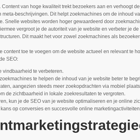
t. Content van hoge kwaliteit trekt bezoekers aan en verhoogt 
n meta-beschrijvingen. Dit helpt zoekmachines om de inhoud van
te. Snelle websites worden hoger gewaardeerd door zoekmachin
iermee vergroot je de autoriteit van je website en verbeter je de
structuren. Dit maakt het voor zowel zoekmachines als bezoeker
e content toe te voegen om de website actueel en relevant te h
rde SEO:
e vindbaarheid te verbeteren.
oekmachines te helpen de inhoud van je website beter te begr
raten, aangezien steeds meer zoekopdrachten via mobiel plaat
 de zichtbaarheid in lokale zoekresultaten te vergroten.
en, kun je de SEO van je website optimaliseren en je online zich
re kans op conversies en succesvolle online marketingactiviteiten
entmarketingstrategi