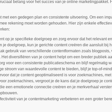
ruciaal belang voor het succes van je online marketingpakket. H
t met een gedegen plan en consistente uitvoering. Om een impa
rmee rekening moet worden gehouden. Hier zijn enkele effectiev
erken:
nt op je specifieke doelgroep en zorg ervoor dat het relevant en
 je doelgroep, kun je gerichte content creëren die aansluit bij
ak gebruik van verschillende contentformaten zoals blogposts, 
 Het diversifiëren van je content helpt om een breder publiek a
Zorg voor een consistente publicatieschema en blijf regelmatig
e stroom van waardevolle content te bieden, blijf je top-of-mind
ervoor dat je content geoptimaliseerd is voor zoekmachines, m
 voor zoekmachines, vergroot je de kans dat je doelgroep je con
 die een emotionele connectie creëren en je merkverhaal versterk
 opbouwen.
fectiviteit van je contentmarketing verbeteren en een groter ber