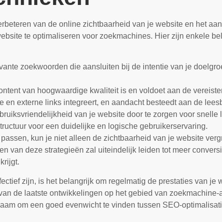
erbeteren van de online zichtbaarheid van je website en het aa
website te optimaliseren voor zoekmachines. Hier zijn enkele be
evante zoekwoorden die aansluiten bij de intentie van je doelgroep
ontent van hoogwaardige kwaliteit is en voldoet aan de vereiste
 en externe links integreert, en aandacht besteedt aan de leesb
ruiksvriendelijkheid van je website door te zorgen voor snelle 
ructuur voor een duidelijke en logische gebruikerservaring.
ssen, kun je niet alleen de zichtbaarheid van je website vergr
 van deze strategieën zal uiteindelijk leiden tot meer conver
rijgt.
tief zijn, is het belangrijk om regelmatig de prestaties van je
 van de laatste ontwikkelingen op het gebied van zoekmachine-al
aam om een goed evenwicht te vinden tussen SEO-optimalisatie