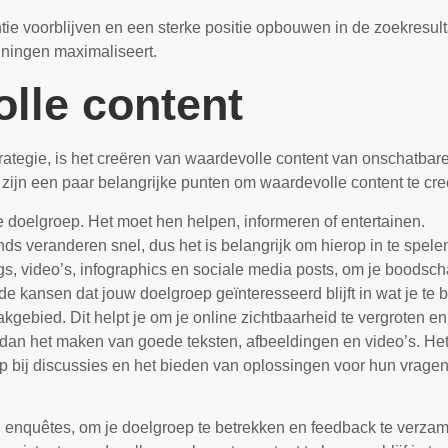
tie voorblijven en een sterke positie opbouwen in de zoekresul
anningen maximaliseert.
lle content
rategie, is het creëren van waardevolle content van onschatbar
 zijn een paar belangrijke punten om waardevolle content te cre
 je doelgroep. Het moet hen helpen, informeren of entertainen.
nds veranderen snel, dus het is belangrijk om hierop in te spele
gs, video’s, infographics en sociale media posts, om je boodsc
e kansen dat jouw doelgroep geïnteresseerd blijft in wat je te 
kgebied. Dit helpt je om je online zichtbaarheid te vergroten e
r dan het maken van goede teksten, afbeeldingen en video’s. 
ep bij discussies en het bieden van oplossingen voor hun vragen
 en enquêtes, om je doelgroep te betrekken en feedback te verza