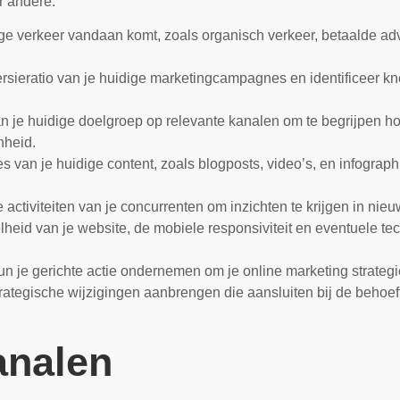
r andere:
e verkeer vandaan komt, zoals organisch verkeer, betaalde adv
rsieratio van je huidige marketingcampagnes en identificeer 
 je huidige doelgroep op relevante kanalen om te begrijpen ho
nheid.
s van je huidige content, zoals blogposts, video’s, en infograp
.
activiteiten van je concurrenten om inzichten te krijgen in ni
lheid van je website, de mobiele responsiviteit en eventuele 
un je gerichte actie ondernemen om je online marketing strategie
trategische wijzigingen aanbrengen die aansluiten bij de behoef
analen