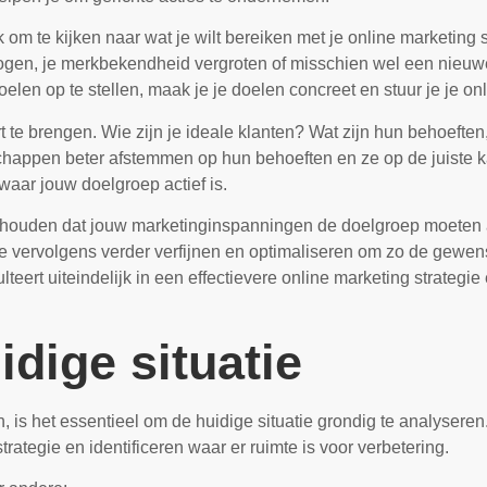
k om te kijken naar wat je wilt bereiken met je online marketing 
ogen, je merkbekendheid vergroten of misschien wel een nieuw
en op te stellen, maak je je doelen concreet en stuur je je onlin
rt te brengen. Wie zijn je ideale klanten? Wat zijn hun behoeft
chappen beter afstemmen op hun behoeften en ze op de juiste k
aar jouw doelgroep actief is.
e houden dat jouw marketinginspanningen de doelgroep moeten 
gie vervolgens verder verfijnen en optimaliseren om zo de gewen
lteert uiteindelijk in een effectievere online marketing strateg
dige situatie
n, is het essentieel om de huidige situatie grondig te analyser
e strategie en identificeren waar er ruimte is voor verbetering.