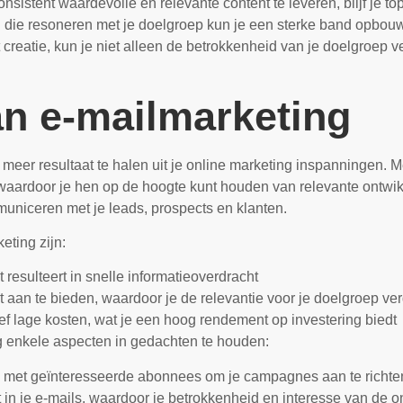
sistent waardevolle en relevante content te leveren, blijf je top
en die resoneren met je doelgroep kun je een sterke band opbou
 creatie, kun je niet alleen de betrokkenheid van je doelgroep v
n e-mailmarketing
meer resultaat te halen uit je online marketing inspanningen. M
aardoor je hen op de hoogte kunt houden van relevante ontwikke
municeren met je leads, prospects en klanten.
eting zijn:
resulteert in snelle informatieoverdracht
aan te bieden, waardoor je de relevantie voor je doelgroep ver
ef lage kosten, wat je een hoog rendement op investering biedt
ng enkele aspecten in gedachten te houden:
op met geïnteresseerde abonnees om je campagnes aan te richte
 in je e-mails, waardoor je betrokkenheid en interesse van de o