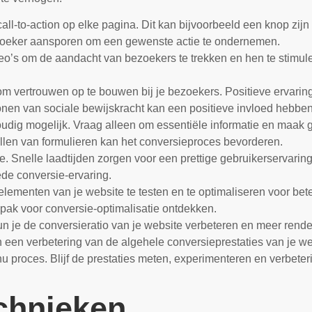
call-to-action op elke pagina. Dit kan bijvoorbeeld een knop zij
ezoeker aansporen om een gewenste actie te ondernemen.
eo’s om de aandacht van bezoekers te trekken en hen te stimuler
om vertrouwen op te bouwen bij je bezoekers. Positieve ervarin
onen van sociale bewijskracht kan een positieve invloed hebbe
dig mogelijk. Vraag alleen om essentiële informatie en maak geb
llen van formulieren kan het conversieproces bevorderen.
e. Snelle laadtijden zorgen voor een prettige gebruikerservari
ede conversie-ervaring.
lementen van je website te testen en te optimaliseren voor bet
npak voor conversie-optimalisatie ontdekken.
 je de conversieratio van je website verbeteren en meer rendem
 een verbetering van de algehele conversieprestaties van je we
nu proces. Blijf de prestaties meten, experimenteren en verbete
chnieken