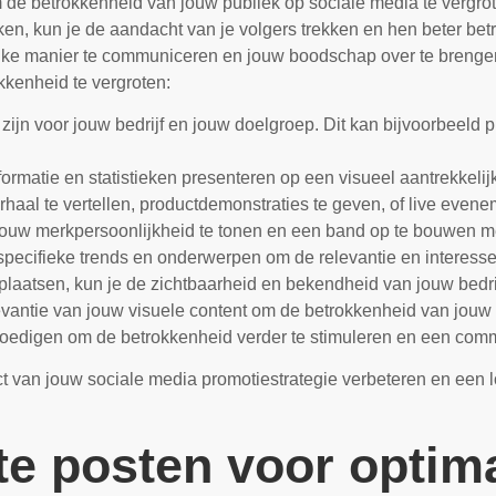
 de betrokkenheid van jouw publiek op sociale media te vergrot
iken, kun je de aandacht van je volgers trekken en hen beter bet
ijke manier te communiceren en jouw boodschap over te brengen
okkenheid te vergroten:
ijn voor jouw bedrijf en jouw doelgroep. Dit kan bijvoorbeeld p
formatie en statistieken presenteren op een visueel aantrekkelij
aal te vertellen, productdemonstraties te geven, of live even
 jouw merkpersoonlijkheid te tonen en een band op te bouwen m
specifieke trends en onderwerpen om de relevantie en interesse
 plaatsen, kun je de zichtbaarheid en bekendheid van jouw bedri
vantie van jouw visuele content om de betrokkenheid van jouw p
 moedigen om de betrokkenheid verder te stimuleren en een com
mpact van jouw sociale media promotiestrategie verbeteren en een
te posten voor optim