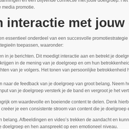
spanningen en een blijvende connectie met jouw doelgroep. Het i
e media promotie.
 interactie met jouw
en essentieel onderdeel van een succesvolle promotiestrategie o
ategieën toepassen, waaronder:
n in je berichten. Dit moedigt interactie aan en betrekt je doelgr
e krijgen in de mening van je doelgroep en om hun betrokkenheid
ten van je volgers. Het tonen van persoonlijke betrokkenheid 
en naar de feedback van je doelgroep van groot belang. Neem hun
nput van je doelgroep versterk je de band en vergroot je het ver
angrijk om waardevolle en boeiende content te delen. Denk hierbij
 creëer je een consistente stroom van content die je doelgroep
an belang. Afbeeldingen en video’s trekken de aandacht en kunne
n je doelgroep en hen aanspreekt op een emotioneel niveau.