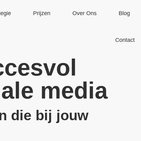
tegie
Prijzen
Over Ons
Blog
Contact
ccesvol
iale media
n die bij jouw