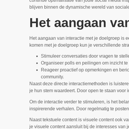
continue optimalisatie van jouw social media in
blijven binnen de dynamische wereld van social
Het aangaan van
Het aangaan van interactie met je doelgroep is e
komen met je doelgroep kun je verschillende str
Stimuleer conversaties door vragen te stelle
Organiseer polls en peilingen om inzicht t
Reageer proactief op opmerkingen en berich
community.
Naast deze directe interactiemethoden is luister
je hun stem waardeert. Door open te staan voor i
Om de interactie verder te stimuleren, is het bel
inspirerende verhalen. Door regelmatig te posten
Naast tekstuele content is visuele content ook v
je visuele content aansluit bij de interesses va