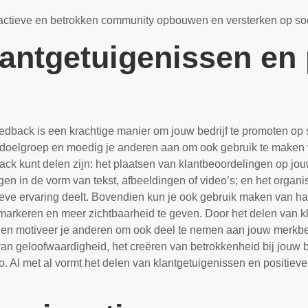
n actieve en betrokken community opbouwen en versterken op so
lantgetuigenissen en 
eedback is een krachtige manier om jouw bedrijf te promoten op 
w doelgroep en moedig je anderen aan om ook gebruik te maken 
ck kunt delen zijn: het plaatsen van klantbeoordelingen op jo
gen in de vorm van tekst, afbeeldingen of video’s; en het organ
sitieve ervaring deelt. Bovendien kun je ook gebruik maken van 
markeren en meer zichtbaarheid te geven. Door het delen van kl
 en motiveer je anderen om ook deel te nemen aan jouw merkb
 van geloofwaardigheid, het creëren van betrokkenheid bij jouw
 Al met al vormt het delen van klantgetuigenissen en positiev