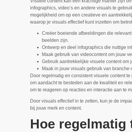
Visuele content kan een krachtige manier zijn om
infographics, video’s en andere visuals te gebru
mogelijkheid om op een creatieve en aantrekkel
waarop je visuals effectief kunt inzetten om betr
Creëer boeiende afbeeldingen die relevant z
beelden zijn.
Ontwerp en deel infographics die nuttige in
Maak gebruik van videocontent om jouw verh
Gebruik aantrekkelijke visuele content om
Maak in jouw visuals gebruik van branche-
Door regelmatig en consistent visuele content te
om aandacht te besteden aan de kwaliteit en rele
om te reageren op reacties en interactie aan te
Door visuals effectief in te zetten, kun je de i
bij jouw merk en content.
Hoe regelmatig 