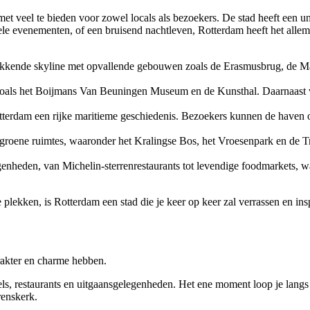
met veel te bieden voor zowel locals als bezoekers. De stad heeft een
urele evenementen, of een bruisend nachtleven, Rotterdam heeft het alle
kkende skyline met opvallende gebouwen zoals de Erasmusbrug, de Mark
, zoals het Boijmans Van Beuningen Museum en de Kunsthal. Daarnaast vi
otterdam een rijke maritieme geschiedenis. Bezoekers kunnen de haven
ge groene ruimtes, waaronder het Kralingse Bos, het Vroesenpark en d
enheden, van Michelin-sterrenrestaurants tot levendige foodmarkets, wa
 plekken, is Rotterdam een stad die je keer op keer zal verrassen en ins
rakter en charme hebben.
els, restaurants en uitgaansgelegenheden. Het ene moment loop je lan
renskerk.