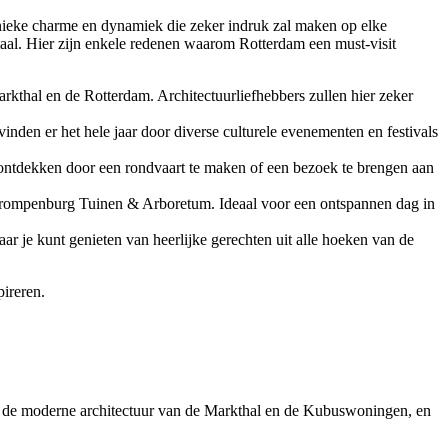
 unieke charme en dynamiek die zeker indruk zal maken op elke
maal. Hier zijn enkele redenen waarom Rotterdam een must-visit
thal en de Rotterdam. Architectuurliefhebbers zullen hier zeker
nden er het hele jaar door diverse culturele evenementen en festivals
 ontdekken door een rondvaart te maken of een bezoek te brengen aan
e Trompenburg Tuinen & Arboretum. Ideaal voor een ontspannen dag in
ar je kunt genieten van heerlijke gerechten uit alle hoeken van de
pireren.
gs de moderne architectuur van de Markthal en de Kubuswoningen, en