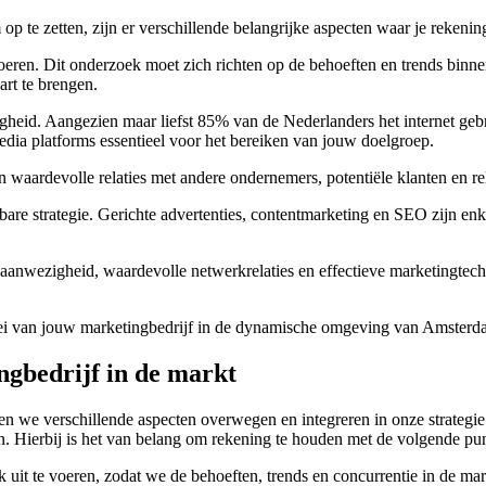
op te zetten, zijn er verschillende belangrijke aspecten waar je reken
voeren. Dit onderzoek moet zich richten op de behoeften en trends bin
art te brengen.
igheid. Aangezien maar liefst 85% van de Nederlanders het internet gebr
dia platforms essentieel voor het bereiken van jouw doelgroep.
aardevolle relaties met andere ondernemers, potentiële klanten en rele
are strategie. Gerichte advertenties, contentmarketing en SEO zijn enke
anwezigheid, waardevolle netwerkrelaties en effectieve marketingtechn
oei van jouw marketingbedrijf in de dynamische omgeving van Amsterd
ngbedrijf in de markt
en we verschillende aspecten overwegen en integreren in onze strategie
n. Hierbij is het van belang om rekening te houden met de volgende pu
 uit te voeren, zodat we de behoeften, trends en concurrentie in de mar